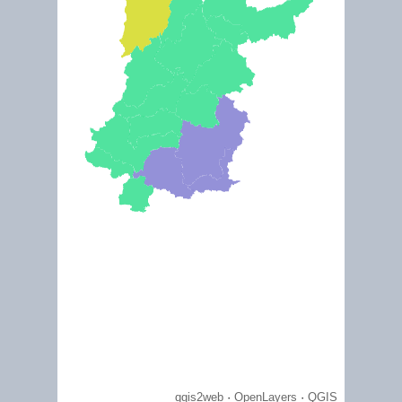
April 2021
Syndicat Mixte d'Aménagement de la Vallée de la Durance
“Le Syndicat Mixte d’Aménagement de la Vallée de la Durance est un établissement publ
local dont le fonctionnement et l’organisation sont régis par les dispositions du Code
Général des Collectivités Territoriales (notamment les articles L 5721-1 et suivants).Le
SMAVD est actuellement composé de 53 membres : 13 intercommunalités, les 4
départements de Vaucluse, des Bouches-du- Rhône, des Alpes-de-Haute-Provence et de
Hautes-Alpes ainsi que de la Région Provence Alpes Côte d’Azur et 35 communes."
Tour du Valat, where research meets nature (Ramsar ID 346)