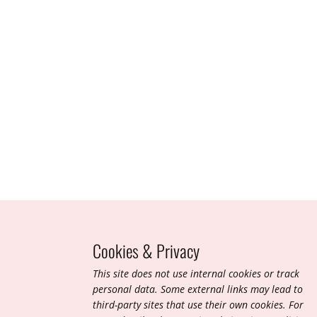
Oct 2013
Tourbières, trésors cachés de la montagne jurassienne
Cookies & Privacy
March 2016
T​his site does not use internal cookies or track
personal data. Some external links may lead to
third-party sites that use their own cookies. For