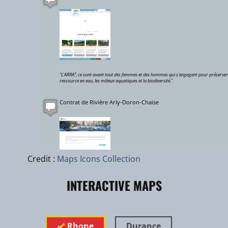
“L'ARRA², ce sont avant tout des femmes et des hommes qui s'engagent pour préserver
ressource en eau, les milieux aquatiques et la biodiversité."
Contrat de Rivière Arly-Doron-Chaise
Leaflet
|
zhuk.cc
|
Esri
Credit :
Maps Icons Collection
INTERACTIVE MAPS
“Le SMBVA a porté le contrat de rivière Arly.Doron.Chaise a été bâti à travers une phas
d’élaboration préalable de 4 années, entre 2008 et 2011, durant lesquelles se sont dér
les études diagnostiques qui ont permis de proposer les actions à inscrire au contrat d
rivière."
Contrat de Rivière Haute Vallée de l'Ognon
Rhone
Durance