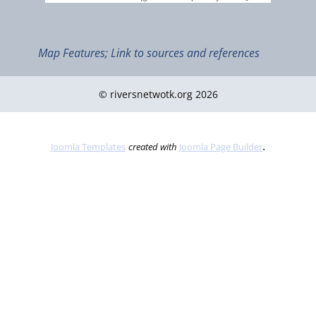
Map Features; Link to sources and references
© riversnetwotk.org 2026
Nov 2017
.
Joomla Templates
created with
Joomla Page Builder
Tourbières et zones humides - Parc national de la Vanoise