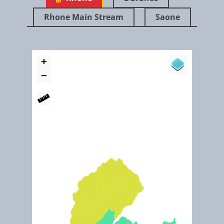
Rhone Main Stream
Saone
“Le contrat de rivière permet de contractualiser l’engagement des différents maitres
d’ouvrages avec les partenaires financiers que sont l’Agence de l’Eau Rhône Méditerra
Corse et le Département du Doubs. Il constitue un programme de travaux concerté,
élaboré à l’échelle du bassin versant de l’Ognon dans l’objectif de restaurer et préserver
cours d’eau et milieux humides."
La Camargue - The Rhône Delta (Ramsar ID 346)