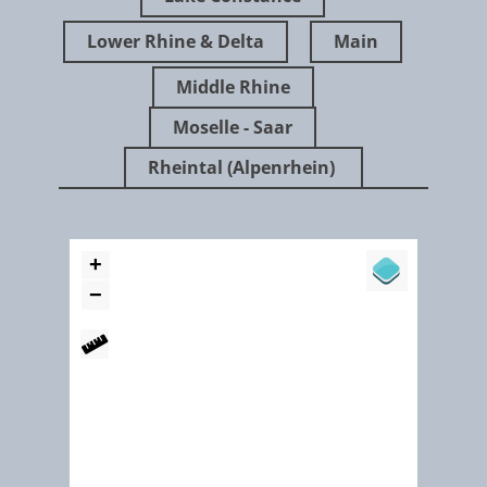
Lower Rhine & Delta
Main
Middle Rhine
Moselle - Saar
Rheintal (Alpenrhein)
"The IBKF is the directory board for any matter concerning Lake Constance fish
The board meets once a year, whereas the boards chairman changes every thr
years on a rotational basis. Resolutions on fishery regulations must be decided
unanimously to make sure the interests of all contracting states are respected.
Resolutions made by the IBKF must be implemented in national law. The decisi
of the IBKF are assembled in the assemblage of resolutions. Decisions of the IBK
and commercial basics on the fishery management are noted in the assemblage
resolutions. The principle of operation of the IBKF is regulated in the internal ru
of procedure, which is assimilated to the current needs. An additional regulatio
exists for the Fishery Officers. "
Naturführer Lukas Rinnhofer im Rheindelta am Bodensee –
Vorarlberg Magazin (Ramsar Nr 275)