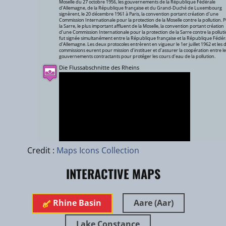
Moselle du 27 octobre 1956, les gouvernements de la République Fédérale
d’Allemagne, de la République française et du Grand-Duché de Luxembourg
signèrent, le 20 décembre 1961 à Paris, la convention portant création d’une
Commission Internationale pour la protection de la Moselle contre la pollution. 
la Sarre, le plus important affluent de la Moselle, la convention portant création
d’une Commission Internationale pour la protection de la Sarre contre la pollut
fut signée simultanément entre la République française et la République Fédér
d’Allemagne. Les deux protocoles entrèrent en vigueur le 1er juillet 1962 et les
commissions eurent pour mission d’instituer et d’assurer la coopération entre le
gouvernements contractants pour protéger les cours d’eau de la pollution.
Die Flussabschnitte des Rheins
Leaflet
|
zhuk.cc
|
Esri
Credit :
Maps Icons Collection
INTERACTIVE MAPS
Rhine Basin
Aare (Aar)
Nov 2020
Lake Constance
International Lake Constance Fishery Commission (IBKF)