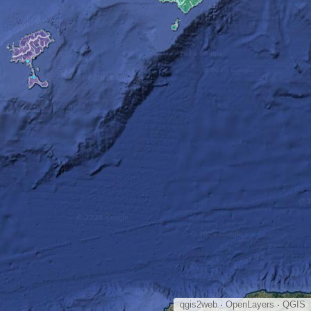
qgis2web
·
OpenLayers
·
QGIS