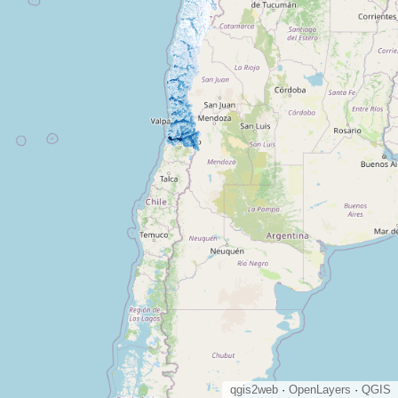
qgis2web
·
OpenLayers
·
QGIS