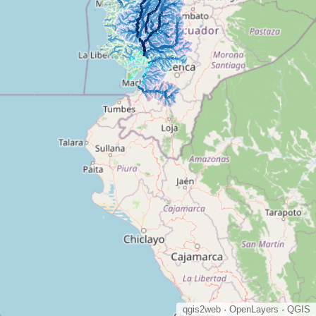
qgis2web
·
OpenLayers
·
QGIS