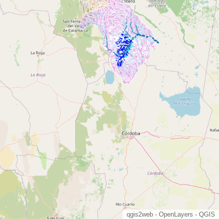
qgis2web
·
OpenLayers
·
QGIS