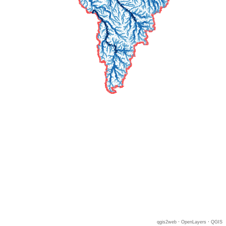
qgis2web
·
OpenLayers
·
QGIS