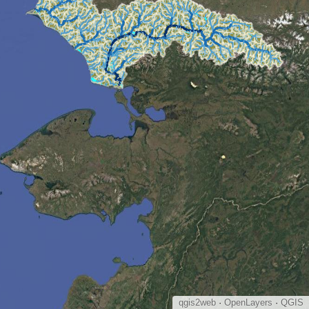
qgis2web
·
OpenLayers
·
QGIS