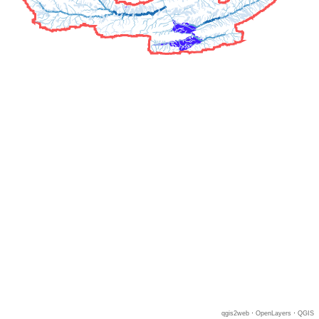
qgis2web
·
OpenLayers
·
QGIS