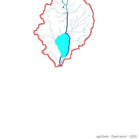
qgis2web
·
OpenLayers
·
QGIS