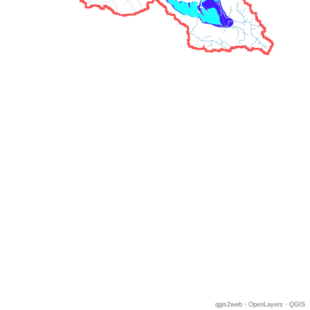
qgis2web
·
OpenLayers
·
QGIS