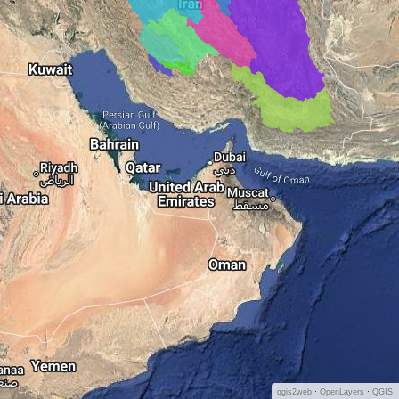
qgis2web
·
OpenLayers
·
QGIS