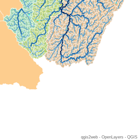
qgis2web
·
OpenLayers
·
QGIS