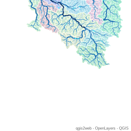
qgis2web
·
OpenLayers
·
QGIS