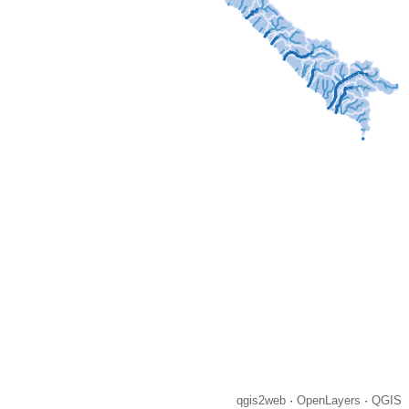
qgis2web
·
OpenLayers
·
QGIS