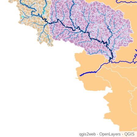
qgis2web
·
OpenLayers
·
QGIS