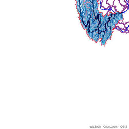
qgis2web
·
OpenLayers
·
QGIS