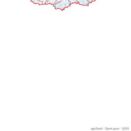
qgis2web
·
OpenLayers
·
QGIS