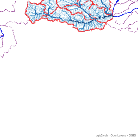
qgis2web
·
OpenLayers
·
QGIS