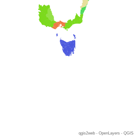
qgis2web
·
OpenLayers
·
QGIS